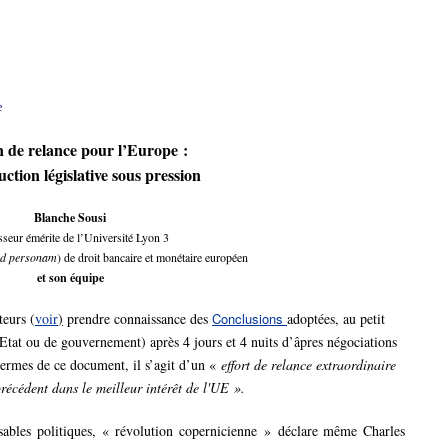
e
n de relance pour l’Europe :
ction législative sous pression
Blanche Sousi
sseur émérite de l’Université Lyon 3
d personam
) de droit bancaire et monétaire européen
et son équipe
teurs (
voir
)
prendre connaissance des
Conclusions
adoptées, au petit
’Etat ou de gouvernement) après 4 jours et 4 nuits d’âpres négociations
termes de ce document, il s’agit d’un «
effort de relance extraordinaire
 précédent dans le meilleur intérêt de l'UE ».
ables politiques, « révolution copernicienne » déclare même Charles