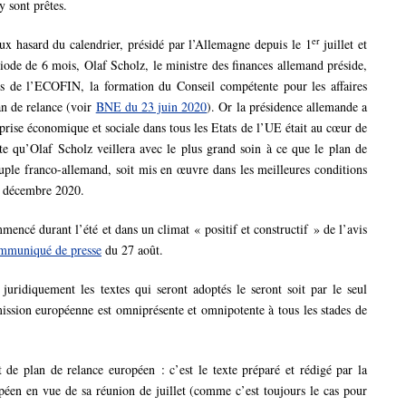
y sont prêtes.
er
ux hasard du calendrier, présidé par l’Allemagne depuis le 1
juillet et
ode de 6 mois, Olaf Scholz, le ministre des finances allemand préside,
ons de l’ECOFIN, la formation du Conseil compétente pour les affaires
an de relance (voir
BNE du 23 juin 2020
). Or la présidence allemande a
eprise économique et sociale dans tous les Etats de l’UE était au cœur de
te qu’Olaf Scholz veillera avec le plus grand soin à ce que le plan de
ouple franco-allemand, soit mis en œuvre dans les meilleures conditions
31 décembre 2020.
encé durant l’été et dans un climat « positif et constructif » de l’avis
ommuniqué de presse
du 27 août.
uridiquement les textes qui seront adoptés le seront soit par le seul
mission européenne est omniprésente et omnipotente à tous les stades de
 de plan de relance européen : c’est le texte préparé et rédigé par la
éen en vue de sa réunion de juillet (comme c’est toujours le cas pour