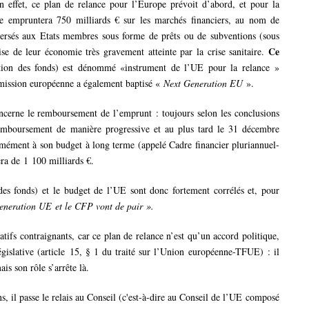
n effet, ce plan de relance pour l’Europe prévoit d’abord, et pour la
e empruntera 750 milliards € sur les marchés financiers, au nom de
ersés aux Etats membres sous forme de prêts ou de subventions (sous
Ce
rise de leur économie très gravement atteinte par la crise sanitaire.
tion des fonds) est dénommé «instrument de l’UE pour la relance »
mission européenne a également baptisé «
Next Generation EU
».
cerne le remboursement de l’emprunt : toujours selon les conclusions
emboursement de manière progressive et au plus tard le 31 décembre
ormément à son budget à long terme (appelé Cadre financier pluriannuel-
ra de 1 100 milliards €.
des fonds) et le budget de l’UE sont donc fortement corrélés et, pour
eneration UE et le CFP vont de pair ».
latifs contraignants, car ce plan de relance n’est qu’un accord politique,
égislative (article 15, § 1 du traité sur l’Union européenne-TFUE) : il
is son rôle s’arrête là.
, il passe le relais au Conseil (c'est-à-dire au Conseil de l’UE composé