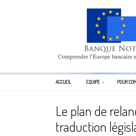
Aller
au
contenu
Banque-Notes
COMPRENDRE L’EUROPE BANCAIRE ET MONÉTAIR
ACCUEIL
EQUIPE
POUR CO
DIRECTION
Le plan de relan
COMPOSITION DE L’ÉQUIPE
traduction légis