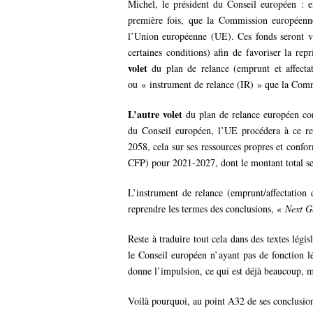
Michel, le président du Conseil européen : e
première fois, que la Commission européenn
l’Union européenne (UE). Ces fonds seront v
certaines conditions) afin de favoriser la rep
volet
du plan de relance (emprunt et affecta
ou « instrument de relance (IR) » que la Com
L’autre volet
du plan de relance européen con
du Conseil européen, l’UE procédera à ce r
2058, cela sur ses ressources propres et conf
CFP) pour 2021-2027, dont le montant total se
L’instrument de relance (emprunt/affectation 
reprendre les termes des conclusions, «
Next G
Reste à traduire tout cela dans des textes légis
le Conseil européen n’ayant pas de fonction l
donne l’impulsion, ce qui est déjà beaucoup, ma
Voilà pourquoi, au point A32 de ses conclusions