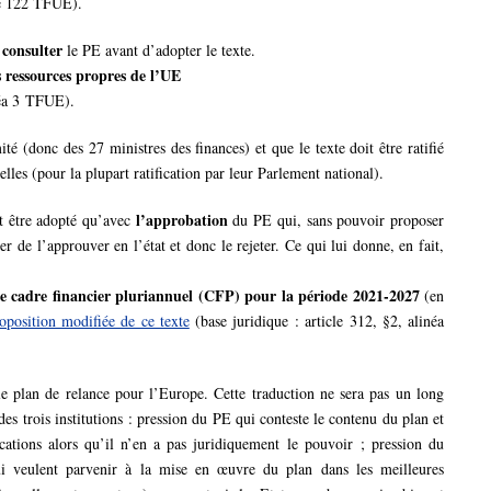
le 122 TFUE).
consulter
t
le PE avant d’adopter le texte.
s ressources propres de l’UE
néa 3 TFUE).
té (donc des 27 ministres des finances) et que le texte doit être ratifié
elles (pour la plupart ratification par leur Parlement national).
l’approbation
ut être adopté qu’avec
du PE qui, sans pouvoir proposer
er de l’approuver en l’état et donc le rejeter. Ce qui lui donne, en fait,
e cadre financier pluriannuel (CFP) pour la période 2021-2027
(en
oposition modifiée de ce texte
(base juridique : article 312, §2, alinéa
 le plan de relance pour l’Europe. Cette traduction ne sera pas un long
des trois institutions : pression du PE qui conteste le contenu du plan et
cations alors qu’il n’en a pas juridiquement le pouvoir ; pression du
i veulent parvenir à la mise en œuvre du plan dans les meilleures