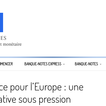
E
MMENCER
BANQUE-NOTES EXPRESS
BANQUE-NOTES
TOUS LES NUMÉROS DE
ANCIENS NUMÉROS
ce pour l’Europe : une
BANQUES-NOTES EXPRESS
lative sous pression