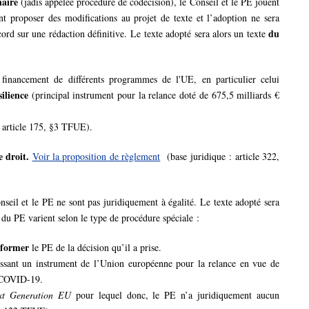
naire
(jadis appelée procédure de codécision), le Conseil et le PE jouent
vent proposer des modifications au projet de texte et l’adoption ne sera
du
cord sur une rédaction définitive. Le texte adopté sera alors un texte
e financement de différents programmes de l'UE, en particulier celui
silience
(principal instrument pour la relance doté de 675,5 milliards €
: article 175, §3 TFUE).
e droit.
Voir la proposition de règlement
(base juridique : article 322,
onseil et le PE ne sont pas juridiquement à égalité. Le texte adopté sera
r du PE varient selon le type de procédure spéciale :
nformer
le PE de la décision qu’il a prise.
lissant un instrument de l’Union européenne pour la relance en vue de
e COVID-19.
xt Generation EU
pour lequel donc, le PE n’a juridiquement aucun