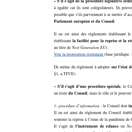
– S’il s’agit de la procédure législative ordi
à égalité car ils sont colégislateurs. Ils peu
possible que s’ils parviennent à se mettre d’ac
Parlement européen et du Conseil
.
Il en est ainsi des règlements établissant l
la facilité pour la reprise et la ré
établissant
au titre de
Next Generation EU
).
Voir la proposition règlement
(base juridique 
sur l’état d
De même du règlement à adopter
§1, a.TFUE).
– S’il s’agit d’une procédure spéciale
, le C
du Conseil
un texte
, mais le rôle et le pouvoi
i
1- procédure d’information
: le Conseil doit
Il en est ainsi du règlement du Conseil étab
soutenir la reprise à l’issue de la pandémie d
l’instrument de relance
Il s’agit de
ou
Ne