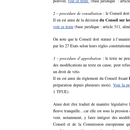
pouvoir,
voir ce texte
(base juridique : artic
2 – procédure de consultation
: le Conseil doi
du Conseil sur le
Il en est ainsi de la décision
voir ce texte
(base juridique : article 311, ali
On note que le Conseil doit statuer à l’unanimi
par les 27 Etats selon leurs règles constitutionn
3 – procédure d’approbation
: le texte ne pe
des modifications au texte en cause, peut refus
un droit de véto.
l
Il en est ainsi du règlement du Conseil fixant
préparation depuis plusieurs mois).
Voir la pr
1 TFUE).
Ainsi doit être traduit de manière législative
fleuve tranquille…car elle est sous la pression 
veut, notamment, y faire intégrer des modifi
Conseil et de la Commission européenne qu