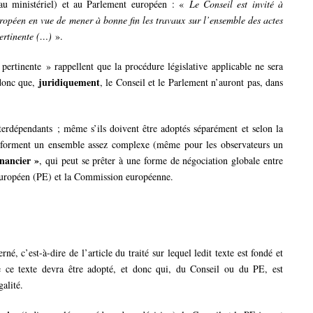
au ministériel) et au Parlement européen : «
Le Conseil est invité à
ropéen en vue de mener à bonne fin les travaux sur l’ensemble des actes
ertinente (…)
».
ertinente » rappellent que la procédure législative applicable ne sera
juridiquement
 donc que,
, le Conseil et le Parlement n’auront pas, dans
nterdépendants ; même s’ils doivent être adoptés séparément et selon la
ls forment un ensemble assez complexe (même pour les observateurs un
nancier »
, qui peut se prêter à une forme de négociation globale entre
t européen (PE) et la Commission européenne.
né, c’est-à-dire de l’article du traité sur lequel ledit texte est fondé et
ve ce texte devra être adopté, et donc qui, du Conseil ou du PE, est
galité.