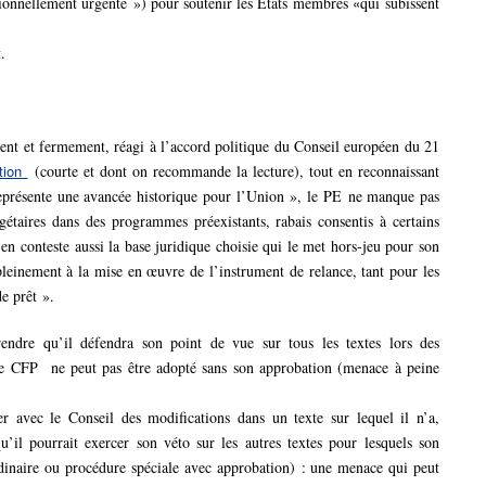
ionnellement urgente ») pour soutenir les Etats membres
«
qui subissent
.
nt et fermement, réagi à l’accord politique du Conseil européen du 21
tion
(courte et dont on recommande la lecture), tout en reconnaissant
représente une avancée historique pour l’Union », le PE ne manque pas
étaires dans des programmes préexistants, rabais consentis à certains
Il en conteste aussi la base juridique choisie qui le met hors-jeu pour son
 pleinement à la mise en œuvre de l’instrument de relance, tant pour les
e prêt ».
endre qu’il défendra son point de vue sur tous les textes lors des
 le CFP ne peut pas être adopté sans son approbation (menace à peine
er avec le Conseil des modifications dans un texte sur lequel il n’a,
’il pourrait exercer son véto sur les autres textes pour lesquels son
ordinaire ou procédure spéciale avec approbation) : une menace qui peut