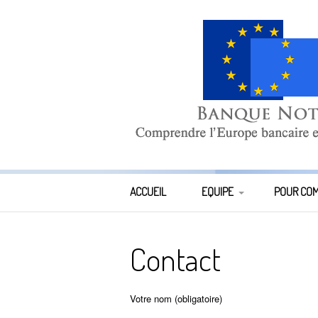
Aller
au
contenu
Banque-Notes
COMPRENDRE L’EUROPE BANCAIRE ET MONÉTAIR
ACCUEIL
EQUIPE
POUR CO
DIRECTION
Contact
COMPOSITION DE L’ÉQUIPE
Votre nom (obligatoire)