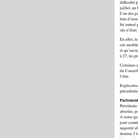
difficulté 
juillet, un
L’un des p
brin d’iron
fut amusé p
sûr, n’était
En effet, l
ont modifié
et qu’aucun
à 27, les 
Certaines 
du Conseil
l’être.
Explication
précédente
Parlement
Présidente
absolue, p
A noter qu’
joué comme
majorité ab
dernier, 3 