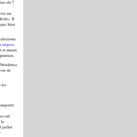
ises du 7
avec un
cile». Il
 qui, bien
 élections
s sièges
),
t et mener,
piration.
 Présidence
voie de
 les
a majorité
ces ont
 la
 juillet
e