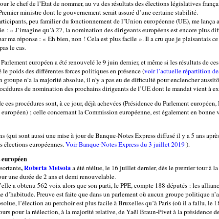
pour le chef de l’Etat de nommer, au vu des résultats des élections législatives frança
 Premier ministre dont le gouvernement serait assuré d’une certaine stabilité.
articipants, peu familier du fonctionnement de l’Union européenne (UE), me lança 
ie : « J’imagine qu’à 27, la nomination des dirigeants européens est encore plus diffi
ar ma réponse : « Eh bien, non ! Cela est plus facile ». Il a cru que je plaisantais ce
 pas le cas.
e Parlement européen a été renouvelé le 9 juin dernier, et même si les résultats de ces
 le poids des différentes forces politiques en présence (
voir l’actuelle répartition de
 groupe n’a la majorité absolue, il n’y a pas eu de difficulté pour enclencher aussitô
procédures de nomination des prochains dirigeants de l’UE dont le mandat vient à ex
de ces procédures sont, à ce jour, déjà achevées (Présidence du Parlement européen,
 européen) ; celle concernant la Commission européenne, est également en bonne 
s (qui sont aussi une mise à jour de Banque-Notes Express diffusé il y a 5 ans après
s élections européennes.
Voir Banque-Notes Express du 3 juillet 2019
).
 européen
,
Roberta Metsola
 sortante
a été réélue, le 16 juillet dernier, dès le premier tour à l
our une durée de 2 ans et demi renouvelable.
elle a obtenu 562 voix alors que son parti, le PPE, compte 188 députés : les allian
 d’habitude. Preuve est faite que dans un parlement où aucun groupe politique n’a
solue, l’élection au perchoir est plus facile à Bruxelles qu’à Paris (où il a fallu, le 18
tours pour la réélection, à la majorité relative, de Yaël Braun-Pivet à la présidence d