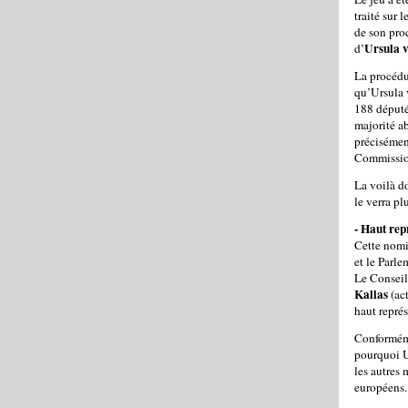
traité sur
de son pro
Ursula 
d’
La procédu
qu’Ursula 
188 députés
majorité a
précisémen
Commissio
La voilà d
le verra pl
- Haut rep
Cette nomi
et le Parl
Le Conseil 
Kallas
(ac
haut représ
Conforméme
pourquoi U
les autres
européens.