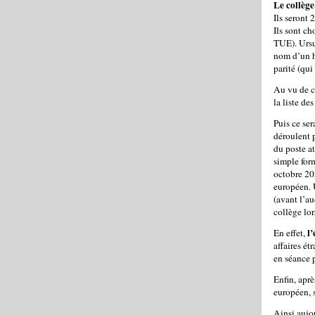
Le collèg
Ils seront
Ils sont ch
TUE). Ursu
nom d’un h
parité (qui
Au vu de c
la liste de
Puis ce se
déroulent 
du poste at
simple form
octobre 202
européen. U
(avant l’au
collège lo
l
En effet,
affaires ét
en séance 
Enfin, apr
européen, s
Ainsi aujou