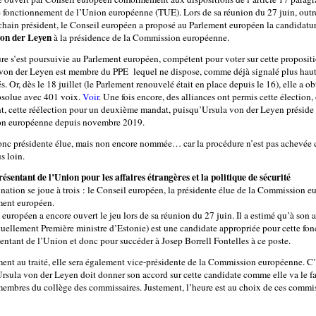
 le fonctionnement de l’Union européenne (TUE). Lors de sa réunion du 27 juin, outre
chain président, le Conseil européen a proposé au Parlement européen la candidatu
von der Leyen
à la présidence de la Commission européenne.
re s’est poursuivie au Parlement européen, compétent pour voter sur cette propositi
von der Leyen est membre du PPE lequel ne dispose, comme déjà signalé plus haut
. Or, dès le 18 juillet (le Parlement renouvelé était en place depuis le 16), elle a ob
bsolue avec 401 voix.
Voir
. Une fois encore, des alliances ont permis cette élection,
t, cette réélection pour un deuxième mandat, puisqu’Ursula von der Leyen préside 
n européenne depuis novembre 2019.
onc présidente élue, mais non encore nommée… car la procédure n’est pas achevé
us loin.
résentant de l’Union pour les affaires étrangères et la politique de sécurité
nation se joue à trois : le Conseil européen, la présidente élue de la Commission 
ement européen.
européen a encore ouvert le jeu lors de sa réunion du 27 juin. Il a estimé qu’à son 
tuellement Première ministre d’Estonie) est une candidate appropriée pour cette fon
entant de l’Union et donc pour succéder à Josep Borrell Fontelles à ce poste.
nt au traité, elle sera également vice-présidente de la Commission européenne. C’
rsula von der Leyen doit donner son accord sur cette candidate comme elle va le fa
 membres du collège des commissaires. Justement, l’heure est au choix de ces commi