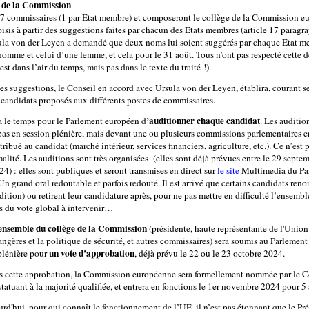
e de la Commission
 27 commissaires (1 par Etat membre) et composeront le collège de la Commission e
oisis à partir des suggestions faites par chacun des Etats membres (article 17 paragr
la von der Leyen a demandé que deux noms lui soient suggérés par chaque Etat me
omme et celui d’une femme, et cela pour le 31 août. Tous n’ont pas respecté cette
 est dans l’air du temps, mais pas dans le texte du traité !).
es suggestions, le Conseil en accord avec Ursula von der Leyen, établira, courant s
s candidats proposés aux différents postes de commissaires.
’auditionner chaque candidat
ra le temps pour le Parlement européen d
. Les auditio
pas en session plénière, mais devant une ou plusieurs commissions parlementaires e
tribué au candidat (marché intérieur, services financiers, agriculture, etc.). Ce n’est 
alité. Les auditions sont très organisées (elles sont déjà prévues entre le 29 septem
4) : elles sont publiques et seront transmises en direct sur
le site
Multimedia du Pa
n grand oral redoutable et parfois redouté. Il est arrivé que certains candidats ren
dition) ou retirent leur candidature après, pour ne pas mettre en difficulté l’ensemb
rs du vote global à intervenir…
’ensemble du collège de la Commission
(présidente, haute représentante de l'Union
rangères et la politique de sécurité, et autres commissaires) sera soumis au Parlemen
un vote d’approbation
plénière pour
, déjà prévu le 22 ou le 23 octobre 2024.
ès cette approbation, la Commission européenne sera formellement nommée par le C
tatuant à la majorité qualifiée, et entrera en fonctions le 1er novembre 2024 pour 5 
rd'hui, pour qui connaît le fonctionnement de l’UE, il n’est pas étonnant que le Pr