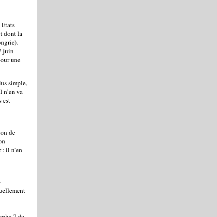
 Etats
t dont la
ngrie).
7 juin
pour une
lus simple,
l n’en va
 est
ion de
ion
: il n’en
-
tuellement
raphe 7 du