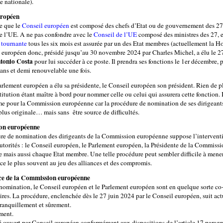
e nationale).
uropéen
e que le
Conseil européen
est composé des chefs d’Etat ou de gouvernement des 27
 l’UE. A ne pas confondre avec le
Conseil de l’UE
composé des ministres des 27, e
 tournante
tous les six mois est assurée par un des Etat membres (actuellement la Ho
 européen donc, présidé jusqu’au 30 novembre 2024 par Charles Michel, a élu le 2
tonio Costa
pour lui succéder à ce poste. Il prendra ses fonctions le 1er décembre, 
 ans et demi renouvelable une fois.
arlement européen a élu sa présidente, le Conseil européen son président. Rien de p
itution étant maître à bord pour nommer celle ou celui qui assurera cette fonction. I
e pour la Commission européenne car la procédure de nomination de ses dirigeants
lus originale… mais sans être source de difficultés.
on européenne
re de nomination des dirigeants de la Commission européenne suppose l’intervent
autorités : le Conseil européen, le Parlement européen, la Présidente de la Commiss
 mais aussi chaque Etat membre. Une telle procédure peut sembler difficile à mener 
âce le plus souvent au jeu des alliances et des compromis.
nce de la Commission européenne
 nomination, le Conseil européen et le Parlement européen sont en quelque sorte co
ires. La procédure, enclenchée dès le 27 juin 2024 par le Conseil européen, suit ac
tranquillement et sûrement.
ment.
té ouvert par Conseil européen conformément aux dispositions de l’article 17 parag