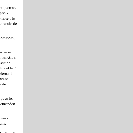
uropéenne.
aphe 7
mbre : le
 demande de
eptembre,
ns ne se
n fonction
pas une
bre et le 7
rlement
oncent
le du
 pour les
t européen
onseil
ans.
ésident de