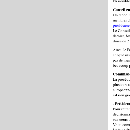
l’Assemblé
Conseil e
On rappell
membres de
présidence
Le Conseil
An
dernier,
durée de 2
Ainsi, le P
chaque inst
pas de mêm
beaucoup p
Commissi
La procédu
plusieurs 
européenne
est rien gr
- Préside
Pour cette
décisionna
son cours 
Voici com
Le jeu a é