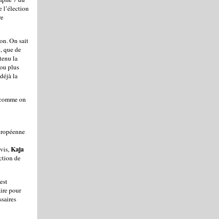
 l’élection
re
on. On sait
, que de
tenu la
 ou plus
déjà la
e comme on
européenne
Kaja
avis,
ction de
est
ire pour
ssaires