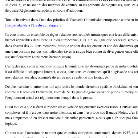
studieux !), ce ne sont ni des marques de voitures, ni les prénoms de blogueuses, mais les 
de quatre Règlements européens en cours d’adoption.
Tous s’inscrivent dans l’une des priorités de l’actuelle Commission européenne entrée en f
Europe adaptée à l’ère du numérique
».
Ils constituent un ensemble de règles relatives aux activités numériques et à leurs différents 
bientôt applicables dans toute l’Union européenne (UE). On souligne que ces textes seront
dans chacun des 27 États membres, puisque ce sont des règlements et non des directives qui 
une transposition par des lois nationales (avec le risque bien connu de divergences entre el
législatif contraire à une réelle harmonisation).
Ces textes nous concernent tous puisque le numérique fait désormais partie de notre quotidie
il est difficile d’échapper à Internet, et cela, dans tous les domaines, qu’il s’agisse de nos ac
nos relations sociales, administratives, de notre santé, de nos loisirs, etc.
De plus, certains d’entre nous ont apprivoisé le monde virtuel du système blockchain et sont
comme le Bitcoin ou l’Ethereum, voire de NFTs (
non-fungible tokens
ou jetons numériques 
l’engouement actuel est régulièrement évoqué dans la presse.
C’est tout cela que le droit européen est en voie de réglementer avec ces textes. Ceux-ci son
complexes, et il n’est pas dans notre intention, ni dans l’esprit de nos Banque-Notes, d’en f
mais simplement d’en dresser une vue d’ensemble permettant, à ceux qui n’en sont pas fami
logique.
Ce sera aussi l’occasion de montrer que les traités européens contiennent, depuis 1957, un 