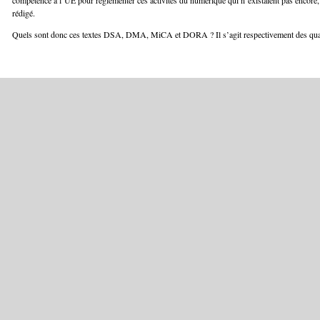
compétence à l’UE pour réglementer ces activités du numérique qui n’existaient pas encore, lo
rédigé.
Quels sont donc ces textes DSA, DMA, MiCA et DORA ? Il s’agit respectivement des quat