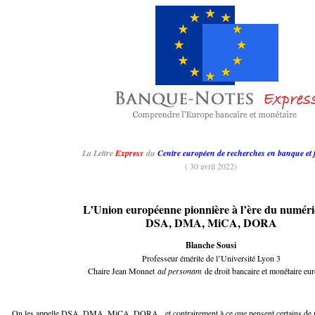
La Lettre
Express
du
Centre européen de recherches en banque et 
( 30 avril 2022)
L’Union européenne pionnière à l’ère du numéri
DSA, DMA, MiCA, DORA
Blanche Sousi
Professeur émérite de l’Université Lyon 3
Chaire Jean Monnet
ad personam
de droit bancaire et monétaire eu
On les appelle DSA, DMA, MiCA, DORA, et contrairement à ce que pensent certains de m